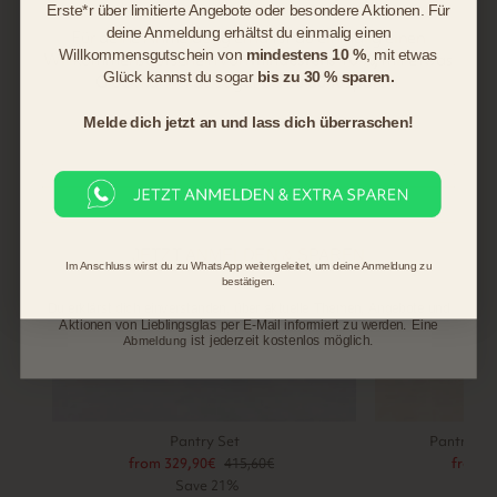
Erste*r über limitierte Angebote oder besondere Aktionen.
Für
deine Anmeldung erhältst du einmalig einen
Für deine Anmeldung erhältst du einmalig einen
Willkommensgutschein von
mindestens 10 %
, mit etwas
VIEW ALL
Willkommensgutschein von
mindestens 10 %,
mit etwas
Glück kannst du sogar
bis zu 30 % sparen.
Glück kannst du sogar bis zu
30 %
sparen.
Melde dich jetzt an und lass dich überraschen!
Sale
Sale
JETZT ANMELDEN & SPAREN
Im Anschluss wirst du zu WhatsApp weitergeleitet, um deine Anmeldung zu
bestätigen.
Du erklärst dich einverstanden, über aktuelle Themen, Angebote und
Aktionen von Lieblingsglas per E-Mail informiert zu werden. Eine
ist jederzeit kostenlos möglich.
Abmeldung
Pantry Set
Pantry Set
from 329,90€
Regular
415,60€
Sale
from 1
price
price
Save 21%