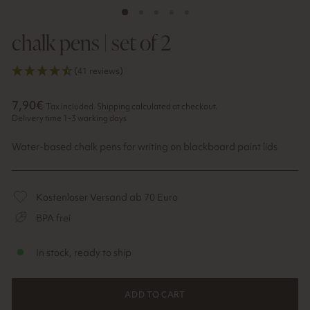
chalk pens | set of 2
(41 reviews)
Regular
7,90€
Tax included.
Shipping
calculated at checkout.
price
Delivery time 1-3 working days
Water-based chalk pens for writing on blackboard paint lids
Kostenloser Versand ab 70 Euro
BPA frei
In stock, ready to ship
ADD TO CART