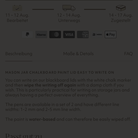
11 - 12 Aug.
12 - 14 Aug.
14 - 17 Aug.
Bearbeitet
Unterwegs
Zugestellt
Beschreibung
Maße & Details
FAQ
MASON JAR CHALKBOARD PAINT LID EASY TO WRITE ON
You can write on our blackboard lids with the white chalk marker
and then
wipe the writing off again
with a damp cloth if you
wish. This is particularly practical for writing on storage jars and
always having a perfect overview of everything.
The pens are available in a set of 2 and have different line
widths: 1-2 mm and 2-5 mm line width.
The paint is
water-based
and can therefore be easily wiped off.
Passt gut zu