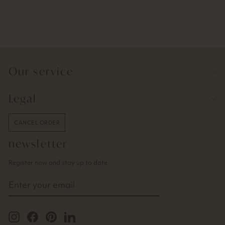
chalk pens | set of 2
7,90€
Our service
Legal
CANCEL ORDER
newsletter
Register now and stay up to date
ENTER
YOUR
EMAIL
Instagram
Facebook
Pinterest
LinkedIn