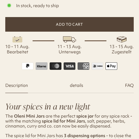
In stock, ready to ship
ADD TO CART
10 - 11 Aug.
11 - 13 Aug.
13 - 15 Aug.
Bearbeitet
Unterwegs
Zugestellt
Description
details
FAQ
Your spices in a new light
The
Oleni Mini Jars
are the perfect
spice jar
for any spice rack -
with the matching
spice lid for Mini Jars
, salt, pepper, herbs,
cinnamon, curry and co. can now be easily dispensed.
The spice lid for Mini Jars has
3 dispensing options
- to close the