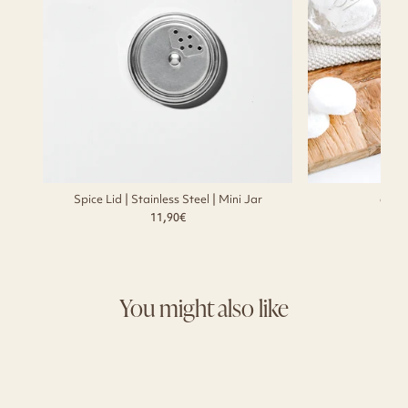
Spice Lid | Stainless Steel | Mini Jar
chalk
11,90€
You might also like