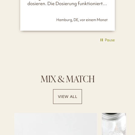
dosieren. Die Dosierung funktioniert
I
mit den drei Öffnungen prima und die
Oleni Mason Jar | Mini fühlen sich bei
Hamburg, DE, vor einem Monat
Benutzung in der Küche auch toll in
der Hand an. Würde ich immer wieder
kaufen. :-)
Pause
MIX & MATCH
VIEW ALL