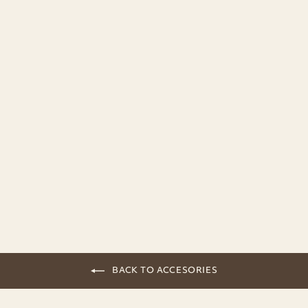
Spice Lid | Stainless Steel | Mini Jar
11,90€
BACK TO ACCESORIES