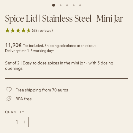
Spice Lid | Stainless Steel | Mini Jar
(68 reviews)
Regular
11,90€
Tax included.
Shipping
calculated at checkout.
price
Delivery time 1-3 working days
Set of 2 | Easy to dose spices in the mini jar - with 3 dosing
openings
Free shipping from 70 euros
BPA free
QUANTITY
−
+