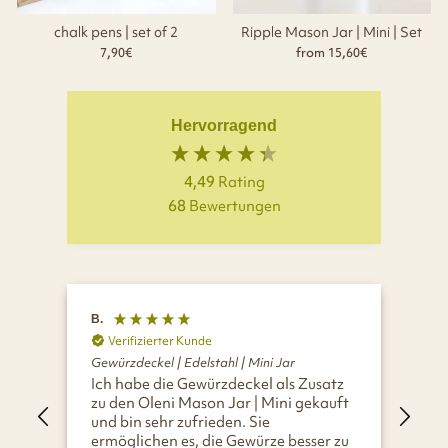
chalk pens | set of 2
Ripple Mason Jar | Mini | Set
7,90€
from 15,60€
Hervorragend
4,49
Rating
68
Bewertungen
B.
A.
Verifizierter Kunde
V
Gewürzdeckel | Edelstahl | Mini Jar
Gew
Ich habe die Gewürzdeckel als Zusatz
Sin
zu den Oleni Mason Jar | Mini gekauft
Dre
und bin sehr zufrieden. Sie
zu 
ermöglichen es, die Gewürze besser zu