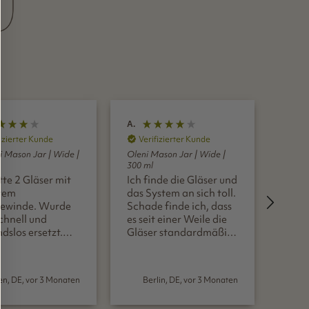
A.
A.
izierter Kunde
Verifizierter Kunde
Ver
i Mason Jar | Wide |
Oleni Mason Jar | Wide |
Oleni
300 ml
300 m
tte 2 Gläser mit
Ich finde die Gläser und
Prakt
tem
das System an sich toll.
klei
ewinde. Wurde
Schade finde ich, dass
Schö
chnell und
es seit einer Weile die
pass
dslos ersetzt.
Gläser standardmäßig
Edels
 hatte eines der
mit einteiligem Deckel
chic
Inc
gläser einen
gibt, denn so ist es im
önen
Endeffekt ein
en, DE, vor 3 Monaten
Berlin, DE, vor 3 Monaten
nschluss. Wollte
"normales
r nicht nochmals
Schraubglas". Der Sinn