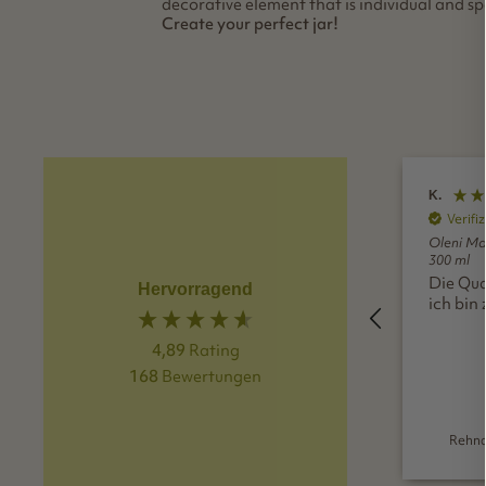
decorative element that is individual and s
Create your perfect jar!
G.
K.
Verifizierter Kunde
Verifi
4x Oleni Mason Jar | Wide |
Oleni Ma
300 ml
300 ml
sehr schönes design,
Die Qual
Hervorragend
praktische glasform
ich bin 
4,89
Rating
168
Bewertungen
Ulm, DE, vor 2 Monaten
Rehna