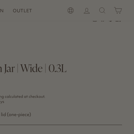
LOG IN
SEARCH
CAR
LANGUAGE
ON
OUTLET
Instagram
Facebook
Pinterest
LinkedI
Jar | Wide | 0.3L
ng
calculated at checkout.
ays
l lid (one-piece)