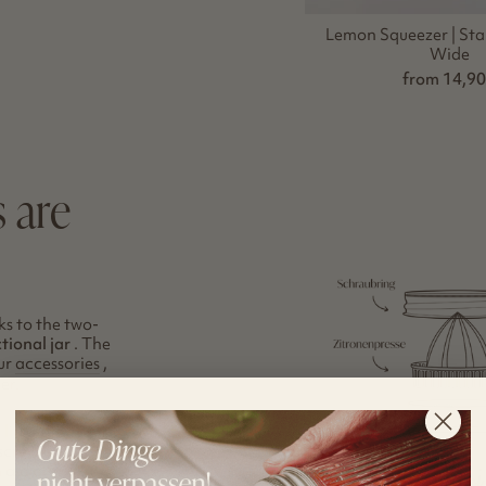
Lemon Squeezer | Stain
Wide
from 14,9
s are
ks to the two-
tional jar
. The
our
accessories
,
er.
lid plate, insert
screw ring. This
 aid or