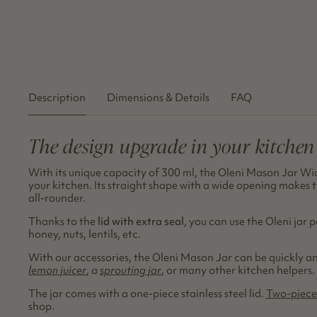
Description
Dimensions & Details
FAQ
The design upgrade in your kitchen
With its unique capacity of 300 ml, the Oleni Mason Jar Wid
your kitchen. Its straight shape with a wide opening makes 
all-rounder.
Thanks to the
lid with extra seal
, you can use the Oleni jar p
honey, nuts, lentils, etc.
With our accessories, the Oleni Mason Jar can be quickly an
lemon juicer
, a
sprouting jar
, or many other kitchen helpers.
The jar comes with a one-piece stainless steel lid.
Two-piece
shop.