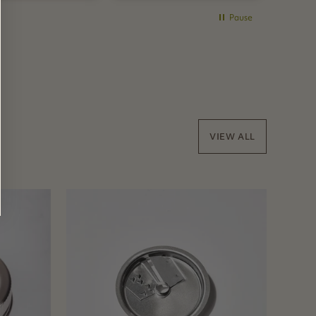
ieren.
am Produkt ist für mich
gerade der absolut
Pause
sauber verschließbare
zweiteilige Deckel, der
nun leider mit
Mehrkosten
dazubestellt werden
muss.
VIEW ALL