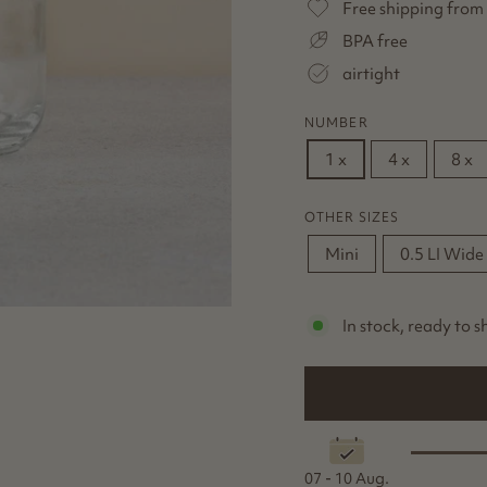
Free shipping from
BPA free
airtight
NUMBER
1 x
4 x
8 x
OTHER SIZES
Mini
0.5 LI Wide
In stock, ready to s
07 - 10 Aug.