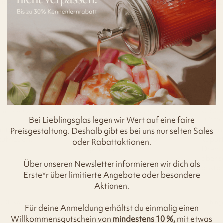
pace-saving.
A.
M.
zierter Kunde
Verifizierter Kunde
Verif
son Jar | Wide |
4x Oleni Mason Jar | Wide |
4x Olen
Bei Lieblingsglas legen wir Wert auf eine faire
300 ml
300 ml
ität ist super
gut, wie erwartet und
Ich ha
Preisgestaltung. Deshalb gibt es bei uns nur selten Sales
zufrieden.
seit einiger Zeit schon
kaput
oder Rabattaktionen.
getestet
Drehh
aber s
Über unseren Newsletter informieren wir dich als
anstan
Erste*r über limitierte Angebote oder besondere
Incentiviert
Leider
Aktionen.
Ersatz
unsch
, DE, vor 2 Monaten
Gütersloh, DE, vor 2 Monaten
Ehing
Luftei
Für deine Anmeldung erhältst du einmalig einen
es abe
Willkommensgutschein von
mindestens 10 %,
mit etwas