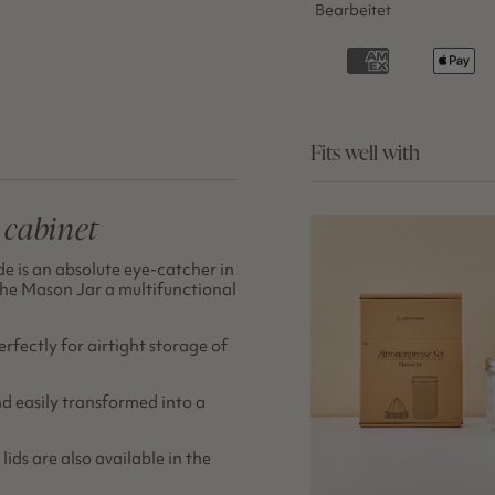
Bearbeitet
Fits well with
 cabinet
e is an absolute eye-catcher in
the Mason Jar a multifunctional
erfectly for airtight storage of
d easily transformed into a
lids are also available in the