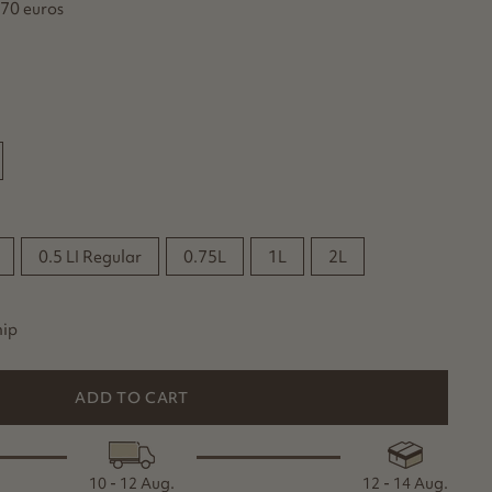
 70 euros
0.5 LI Regular
0.75L
1L
2L
hip
ADD TO CART
10 - 12 Aug.
12 - 14 Aug.