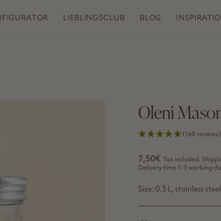
FREE SHIPPING
Die multifunktionale Reibe für Rührschüsseln
FIGURATOR
LIEBLINGSCLUB
BLOG
INSPIRATI
Pause
slideshow
Oleni Mason 
(168 reviews)
Regular
Sale
7,50€
Tax included.
Shippi
price
price
Delivery time 1-3 working d
Size: 0.3 L, stainless stee