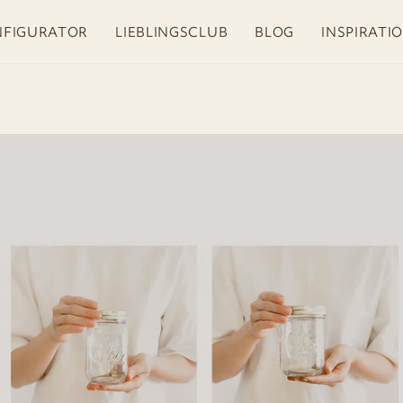
DELIVERY IN 1-3 BUSINESS DAYS
FIGURATOR
LIEBLINGSCLUB
BLOG
INSPIRATI
Pause
slideshow