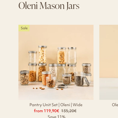
Oleni Mason Jars
Sale
Pantry Unit Set | Oleni | Wide
Ole
from 119,90€
Regular
135,20€
Sale
price
price
Save 11%