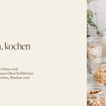
n, kochen
m hitze-und
neue Oleni Kollektion
machen, Backen und