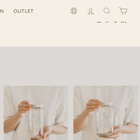
LOG IN
SEARCH
CAR
LANGUAGE
ON
OUTLET
Instagram
Facebook
Pinterest
LinkedI