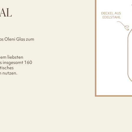
AL
as Oleni Glas zum
nem liebsten
s insgesamt 160
tisches
n nutzen.