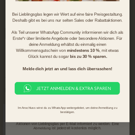
Our service
Preisgestaltung. Deshalb gibt es bei uns nur selten Sales
oder Rabattaktionen.
Bei Lieblingsglas legen wir Wert auf eine faire Preisgestaltung.
Legal
Deshalb gibt es bei uns nur selten Sales oder Rabattaktionen.
Über unseren Newsletter informieren wir dich als
Erste*r über limitierte Angebote oder besondere
Als Teil unserer WhatsApp Community informieren wir dich als
Aktionen.
CANCEL ORDER
Erste*r über limitierte Angebote oder besondere Aktionen.
Für
newsletter
deine Anmeldung erhältst du einmalig einen
Für deine Anmeldung erhältst du einmalig einen
Willkommensgutschein von
mindestens 10 %
, mit etwas
Willkommensgutschein von
mindestens 10 %,
mit etwas
Glück kannst du sogar
bis zu 30 % sparen.
Register now and stay up to date
Glück kannst du sogar bis zu
30 %
sparen.
ENTER
Melde dich jetzt an und lass dich überraschen!
YOUR
EMAIL
Instagram
Facebook
Pinterest
LinkedIn
JETZT ANMELDEN & SPAREN
Im Anschluss wirst du zu WhatsApp weitergeleitet, um deine Anmeldung zu
bestätigen.
Du erklärst dich einverstanden, über aktuelle Themen, Angebote und
Aktionen von Lieblingsglas per E-Mail informiert zu werden. Eine
ist jederzeit kostenlos möglich.
Abmeldung