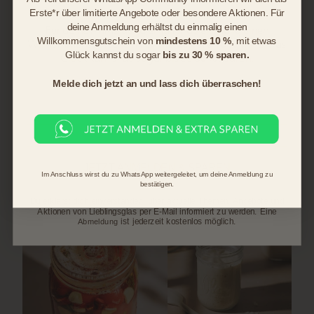
Aktionen.
weglöschen, habe ich n i c h t
Erste*r über limitierte Angebote oder besondere Aktionen.
Für
angewählt
deine Anmeldung erhältst du einmalig einen
Für deine Anmeldung erhältst du einmalig einen
Willkommensgutschein von
mindestens 10 %
, mit etwas
Willkommensgutschein von
mindestens 10 %,
mit etwas
Lörrach, DE, vor 3 Wochen
Glück kannst du sogar
bis zu 30 % sparen.
Glück kannst du sogar bis zu
30 %
sparen.
Melde dich jetzt an und lass dich überraschen!
Pause
JETZT ANMELDEN & SPAREN
Im Anschluss wirst du zu WhatsApp weitergeleitet, um deine Anmeldung zu
bestätigen.
Du erklärst dich einverstanden, über aktuelle Themen, Angebote und
Aktionen von Lieblingsglas per E-Mail informiert zu werden. Eine
ist jederzeit kostenlos möglich.
Abmeldung