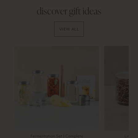
discover gift ideas
VIEW ALL
Fermentation Set | Complete
Line Ja