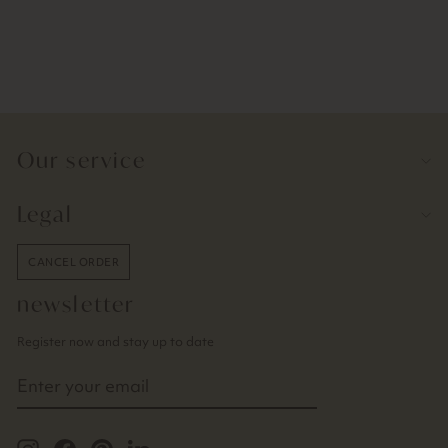
Dough Scraper | Silicone
from 9,90€
Our service
Legal
CANCEL ORDER
newsletter
Register now and stay up to date
ENTER
YOUR
EMAIL
Instagram
Facebook
Pinterest
LinkedIn