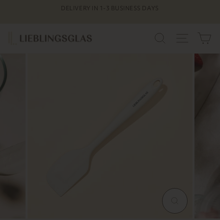
Skip
DELIVERY IN 1-3 BUSINESS DAYS
to
Pause
content
slideshow
SEARCH
SITE N
C
MAGNIFY