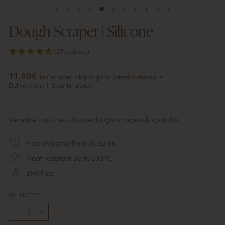
Dough Scraper | Silicone
(27 reviews)
Regular
Sale
11,90€
Tax included.
Shipping
calculated at checkout.
price
price
Delivery time 1-3 working days
Versatile - our two silicone dough scrapers & spatulas
Free shipping from 70 euros
Heat resistant up to 200°C
BPA free
QUANTITY
−
+