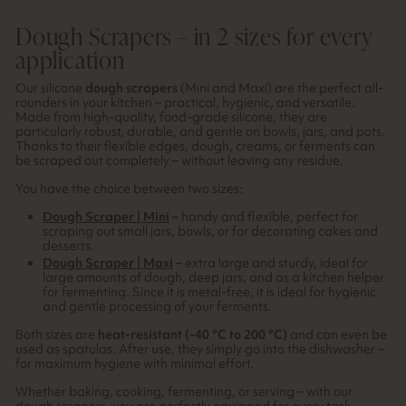
Dough Scrapers – in 2 sizes for every
application
Our silicone
dough scrapers
(Mini and Maxi) are the perfect all-
rounders in your kitchen – practical, hygienic, and versatile.
Made from high-quality, food-grade silicone, they are
particularly robust, durable, and gentle on bowls, jars, and pots.
Thanks to their flexible edges, dough, creams, or ferments can
be scraped out completely – without leaving any residue.
You have the choice between two sizes:
Dough Scraper | Mini
– handy and flexible, perfect for
scraping out small jars, bowls, or for decorating cakes and
desserts.
Dough Scraper | Maxi
– extra large and sturdy, ideal for
large amounts of dough, deep jars, and as a kitchen helper
for fermenting. Since it is metal-free, it is ideal for hygienic
and gentle processing of your ferments.
Both sizes are
heat-resistant (-40 °C to 200 °C)
and can even be
used as spatulas. After use, they simply go into the dishwasher –
for maximum hygiene with minimal effort.
Whether baking, cooking, fermenting, or serving – with our
dough scrapers, you are perfectly equipped for every task.